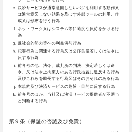
決済サービスが通常意図しないバグを利用する動作又
は通常意図しない効果を及ぼす外部ツールの利用、作
成又は頒布を行う行為
ネットワーク又はシステム等に過度な負荷をかける行
為
反社会的勢力等への利益供与行為
犯罪行為に関連する行為又は公序良俗若しくは法令に
反する行為
前各号の他、法令、裁判所の判決、決定若しくは命
令、又は法令上拘束力のある行政措置に違反する行為
及びこれらを助長する行為又はそのおそれのある行為
本規約及び決済サービスの趣旨・目的に反する行為
前各号のほか、当社又は決済サービス提供者が不適当
と判断する行為
第９条（保証の否認及び免責）